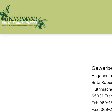
Zum
Inhalt
springen
Olivenöl
aus
Kreta
Gewerbe
Angaben na
Brita Kobu
Huthmache
65931 Fra
Tel: 069-1
Fax: 069-