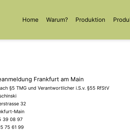
Home
Warum?
Produktion
Produ
anmeldung Frankfurt am Main
ch §5 TMG und Verantwortlicher i.S.v. §55 RfStV
schinski
rstrasse 32
nkfurt-Main
5 39 08 97
25 75 61 99