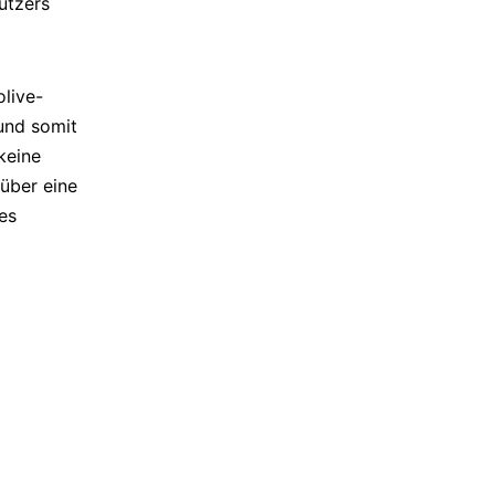
utzers
olive-
 und somit
keine
 über eine
es