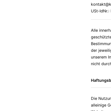
kontakt@kr
USt-IdNr.
Alle inner
geschützt
Bestimmung
der jeweil
unserem In
nicht durc
Haftungs
Die Nutzun
alleinige 