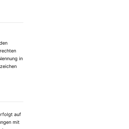
 den
rechten
 Nennung in
nzeichen
rfolgt auf
ungen mit