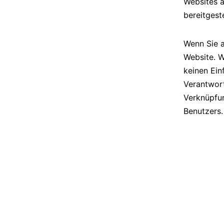
Websites a
bereitgeste
Wenn Sie a
Website. W
keinen Ein
Verantwort
Verknüpfun
Benutzers.