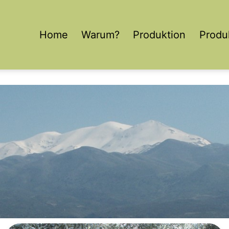
Home
Warum?
Produktion
Produ