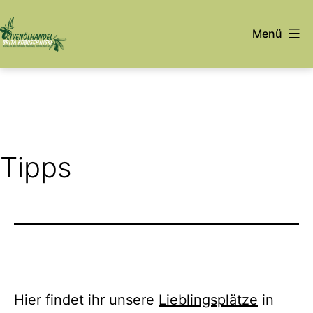
Zum
Inhalt
Menü
springen
Olivenöl
aus
Kreta
Tipps
Hier findet ihr unsere
Lieblingsplätze
in